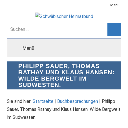
Zum
Menü
Inhalt
springen
Schwäbischer
Suchen
nach:
Suche
Heimatbund
Menü
PHILIPP SAUER, THOMAS
RATHAY UND KLAUS HANSEN:
WILDE BERGWELT IM
SÜDWESTEN.
Sie sind hier:
Startseite
|
Buchbesprechungen
|
Philipp
Sauer, Thomas Rathay und Klaus Hansen: Wilde Bergwelt
im Südwesten.