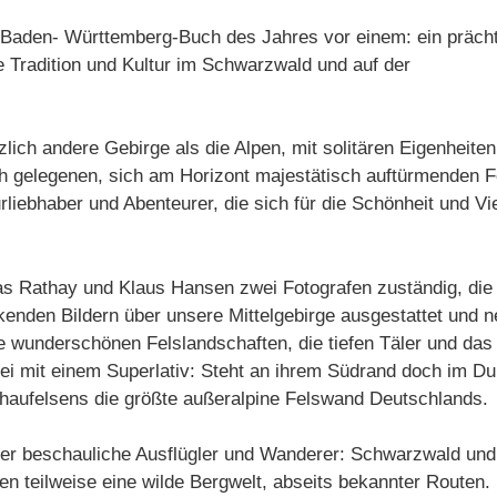
as Baden- Württemberg-Buch des Jahres vor einem: ein prächt
e Tradition und Kultur im Schwarzwald und auf der
lich andere Gebirge als die Alpen, mit solitären Eigenheite
ich gelegenen, sich am Horizont majestätisch auftürmenden F
rliebhaber und Abenteurer, die sich für die Schönheit und Vi
s Rathay und Klaus Hansen zwei Fotografen zuständig, die
enden Bildern über unsere Mittelgebirge ausgestattet und n
e wunderschönen Felslandschaften, die tiefen Täler und da
ei mit einem Superlativ: Steht an ihrem Südrand doch im D
aufelsens die größte außeralpine Felswand Deutschlands.
er beschauliche Ausflügler und Wanderer: Schwarzwald und 
n teilweise eine wilde Bergwelt, abseits bekannter Routen. 