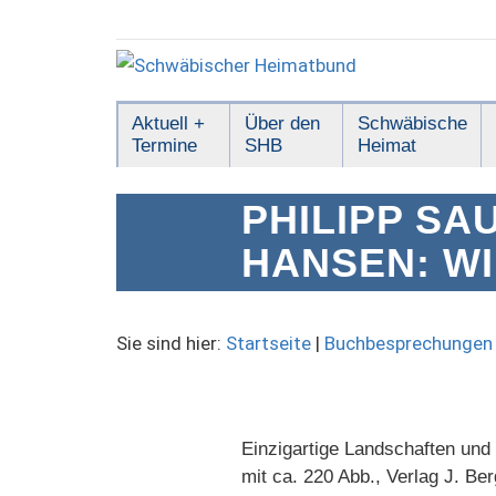
Zum
Inhalt
springen
Schwäbischer
Aktuell +
Über den
Schwäbische
Termine
SHB
Heimat
Heimatbund
PHILIPP SA
HANSEN: W
Sie sind hier:
Startseite
|
Buchbesprechungen
Einzigartige Landschaften un
mit ca. 220 Abb., Verlag J. B