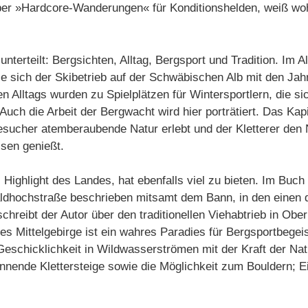
ber »Hardcore-Wanderungen« für Konditionshelden, weiß wo
 unterteilt: Bergsichten, Alltag, Bergsport und Tradition. Im A
e sich der Skibetrieb auf der Schwäbischen Alb mit den Jah
en Alltags wurden zu Spielplätzen für Wintersportlern, die 
uch die Arbeit der Bergwacht wird hier porträtiert. Das Kapit
sucher atemberaubende Natur erlebt und der Kletterer den N
sen genießt.
Highlight des Landes, hat ebenfalls viel zu bieten. Im Buch
ldhochstraße beschrieben mitsamt dem Bann, in den einen 
chreibt der Autor über den traditionellen Viehabtrieb in Ober
es Mittelgebirge ist ein wahres Paradies für Bergsportbegei
eschicklichkeit in Wildwasserströmen mit der Kraft der Nat
nnende Klettersteige sowie die Möglichkeit zum Bouldern; Eis