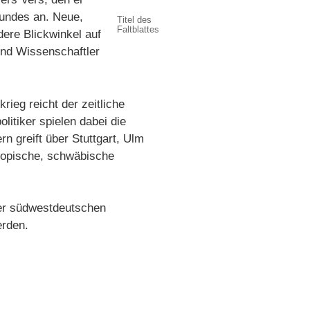
bundes an. Neue,
Titel des
Faltblattes
ere Blickwinkel auf
und Wissenschaftler
ieg reicht der zeitliche
itiker spielen dabei die
n greift über Stuttgart, Ulm
utopische, schwäbische
der südwestdeutschen
erden.