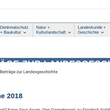
Denkmalschutz
Natur +
Landeskunde +
+ Baukultur
Kulturlandschaft
Geschichte
RÄGE ZUR LANDESGESC
Beiträge zur Landesgeschichte
he 2018
eit?
Keine Spur davon. Den Gegenbeweis zu Friedrich Schill