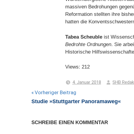
massiven Bedrohungen gegenübe
Reformation stellten ihre bish
hatten die Konventsschwestern
Tabea Scheuble
ist Wissensch
Bedrohte Ordnungen
. Sie arbe
Historische Hilfswissenschaf
Views: 212
4. Januar 2018
SHB Redak
Beitragsnavigation
Vorheriger Beitrag
Studie »Stuttgarter Panoramaweg«
SCHREIBE EINEN KOMMENTAR