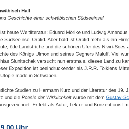
hwäbisch Hall
 und Geschichte einer schwäbischen Südseeinsel
 ist heute Weltliteratur: Eduard Mörike und Ludwig Amandu
 Südseeinsel Orplid. Aber bald ist Orplid mehr als ein Hir
fe, öde Landstriche und die schönen Ufer des Niwri-Sees au
chte des Königs Ulmon und seines Gegners Maluff. Viel wu
tthias Slunitschek versucht nun erstmals, dieses Land zu ka
eser Expedition ist beeindruckender als J.R.R. Tolkiens Mitte
he Utopie made in Schwaben.
tlichte Studien zu Hermann Kurz und der Literatur des 19. 
rz und die
Poesie der Wirklichkeit
wurde mit dem
Gustav-Sc
gezeichnet. Er lebt als Autor, Lektor und Konzeptionist mi
19.00 Uhr