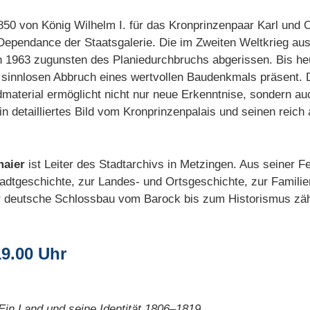
850 von König Wilhelm I. für das Kronprinzenpaar Karl und 
Dependance der Staatsgalerie. Die im Zweiten Weltkrieg au
 1963 zugunsten des Planiedurchbruchs abgerissen. Bis heu
en sinnlosen Abbruch eines wertvollen Baudenkmals präsent.
material ermöglicht nicht nur neue Erkenntnise, sondern au
n detailliertes Bild vom Kronprinzenpalais und seinen reic
maier
ist Leiter des Stadtarchivs in Metzingen. Aus seiner 
tadtgeschichte, zur Landes- und Ortsgeschichte, zur Famili
r deutsche Schlossbau vom Barock bis zum Historismus zäh
19.00 Uhr
Ein Land und seine Identität 1806–1819