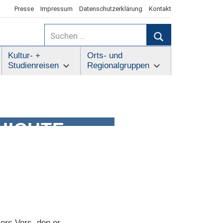
Presse
Impressum
Datenschutzerklärung
Kontakt
Suchen
nach:
Suchen
Kultur- +
Orts- und
Studienreisen
Regionalgruppen
HICHTE
ers Vers, den er