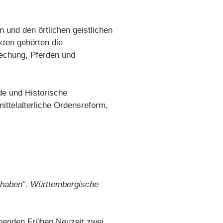
 und den örtlichen geistlichen
kten gehörten die
techung, Pferden und
de und Historische
ittelalterliche Ordensreform,
d haben“. Württembergische
nnenden Frühen Neuzeit zwei