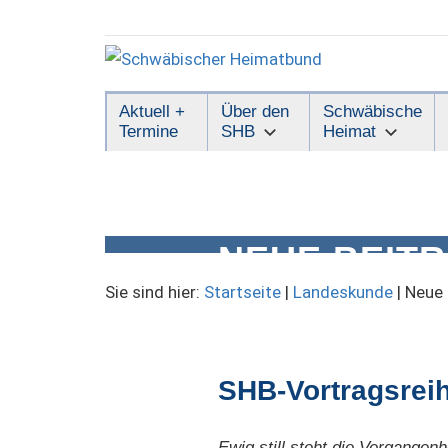
Zum
Inhalt
springen
Schwäbischer
Aktuell +
Über den
Schwäbische
Termine
SHB
Heimat
Heimatbund
NEUE BEIT
Sie sind hier:
Startseite
|
Landeskunde
|
Neue 
SHB-Vortragsrei
Ewig still steht die Vergangenh