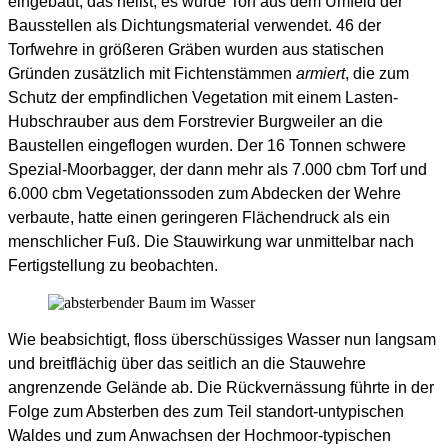
eingebaut, das heißt, es wurde Torf aus dem Umfeld der
Bausstellen als Dichtungsmaterial verwendet. 46 der
Torfwehre in größeren Gräben wurden aus statischen
Gründen zusätzlich mit Fichtenstämmen
armiert
, die zum
Schutz der empfindlichen Vegetation mit einem Lasten-
Hubschrauber aus dem Forstrevier Burgweiler an die
Baustellen eingeflogen wurden. Der 16 Tonnen schwere
Spezial-Moorbagger, der dann mehr als 7.000 cbm Torf und
6.000 cbm Vegetationssoden zum Abdecken der Wehre
verbaute, hatte einen geringeren Flächendruck als ein
menschlicher Fuß. Die Stauwirkung war unmittelbar nach
Fertigstellung zu beobachten.
Wie beabsichtigt, floss überschüssiges Wasser nun langsam
und breitflächig über das seitlich an die Stauwehre
angrenzende Gelände ab. Die Rückvernässung führte in der
Folge zum Absterben des zum Teil standort-untypischen
Waldes und zum Anwachsen der Hochmoor-typischen