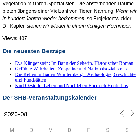
Vegetation mit ihren Spezialisten. Die absterbenden Bäume
bieten übrigens einer Vielzahl von Tieren Nahrung.
Wenn wir
in hundert Jahren wieder herkommen
, so Projektentwickler
Dr. Kapfer,
stehen wir wieder in einem richtigen Hochmoor
.
Views: 487
Die neuesten Beiträge
Eva Klingenstein: Im Bann der Seherin. Historischer Roman
Gefühlte Wahrheiten. Zeppeline und Nationalsozialismus
Die Kelten in Baden-Württemberg – Archäologie, Geschichte
und Fundstätten
Kurt Oesterle: Leben und Nachleben Friedrich Hölderlins
Der SHB-Veranstaltungskalender
M
D
M
D
F
S
S