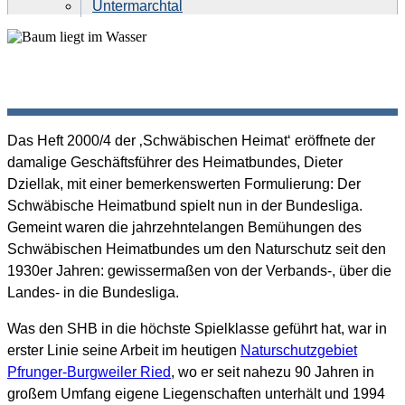
Untermarchtal
DAS
NATURSCHUTZGROSSPROJEKT P
Das Heft 2000/4 der ‚Schwäbischen Heimat‘ eröffnete der
FRUNGER-BURGWEILER RIED
damalige Geschäftsführer des Heimatbundes, Dieter
Dziellak, mit einer bemerkenswerten Formulierung: Der
Schwäbische Heimatbund spielt nun in der Bundesliga.
Gemeint waren die jahrzehntelangen Bemühungen des
Schwäbischen Heimatbundes um den Naturschutz seit den
1930er Jahren: gewissermaßen von der Verbands-, über die
Landes- in die Bundesliga.
Was den SHB in die höchste Spielklasse geführt hat, war in
erster Linie seine Arbeit im heutigen
Naturschutzgebiet
Pfrunger-Burgweiler Ried
, wo er seit nahezu 90 Jahren in
großem Umfang eigene Liegenschaften unterhält und 1994