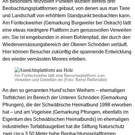
An besonders reizvollen Punkten wurden bereits drei
Beobachtungsplattformen gebaut, von denen aus man Tiere
und Landschaft von erhöhtem Standpunkt beobachten kann.
Am Fünfeckweiher (Gemarkung Burgweiler bei Ostrach) lädt
eine etwas niedrigere Plattform zum genussvollen Verweilen
ein. Sie ist eingebunden in einen Bohlenpfad, der durch den
Wiedervernässungsbereich der Oberen Schnöden verläuft.
Hier können Besucher zukünftig die spannende Entwicklung
des wieder vernässten Moores erleben.
Am Fünfeckweiher lädt eine Besucherplattform zum
Verweilen und Genießen ein (Foto: Bernd Reißmüller)
An den so genannten Hund’schen Weihern – ehemaligen
Torfstichen im Bereich der Unteren Schnöden (Gemarkung
Pfrungen), die der Schwäbische Heimatbund 1998 erworben
hat – und am Vogelsee (Gemarkung Pfrungen, ebenfalls im
Eigentum des Schwäbischen Heimatbunds) im ehemaligen
industriellen Torfabbaugebiet hat die Stiftung Naturschutz
zwei circa 3,50 Meter hohe Beobachtungsplattformen