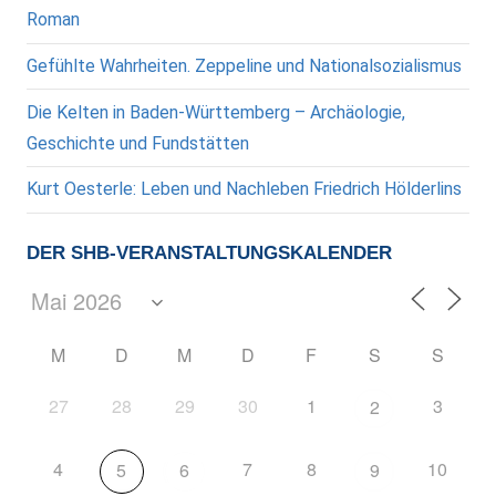
Roman
Gefühlte Wahrheiten. Zeppeline und Nationalsozialismus
Die Kelten in Baden-Württemberg – Archäologie,
Geschichte und Fundstätten
Kurt Oesterle: Leben und Nachleben Friedrich Hölderlins
DER SHB-VERANSTALTUNGSKALENDER
M
D
M
D
F
S
S
27
28
29
30
1
3
2
4
7
8
10
5
6
9