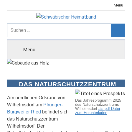
Zum
Menü
Inhalt
springen
Schwäbischer
Suchen
nach:
Suche
Heimatbund
Menü
DAS NATURSCHUTZZENTRUM
WILHELMSDORF
Am nördlichen Ortsrand von
Das Jahresprogramm 2025
Wilhelmsdorf am
Pfrunger-
des Naturschutzzentrums
Wilhelmsdorf
als pdf-Datei
Burgweiler Ried
befindet sich
zum Herunterladen
.
das Naturschutzzentrum
Wilhelmsdorf. Der