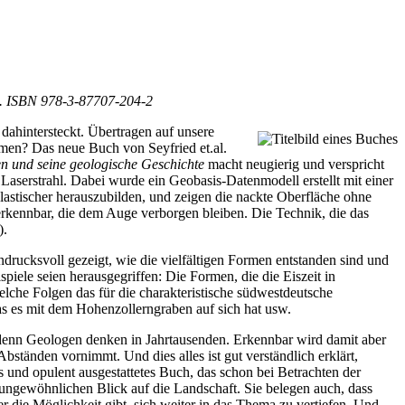
 €. ISBN 978-3-87707-204-2
 dahintersteckt. Übertragen auf unsere
mmen? Das neue Buch von Seyfried et.al.
n und seine geologische Geschichte
macht neugierig und verspricht
Laserstrahl. Dabei wurde ein Geobasis-Datenmodell erstellt mit einer
lastischer herauszubilden, und zeigen die nackte Oberfläche ohne
 erkennbar, die dem Auge verborgen bleiben. Die Technik, die das
).
rucksvoll gezeigt, wie die vielfältigen Formen entstanden sind und
piele seien herausgegriffen: Die Formen, die die Eiszeit in
elche Folgen das für die charakteristische südwestdeutsche
s es mit dem Hohenzollerngraben auf sich hat usw.
t, denn Geologen denken in Jahrtausenden. Erkennbar wird damit aber
tänden vornimmt. Und dies alles ist gut verständlich erklärt,
 und opulent ausgestattetes Buch, das schon bei Betrachten der
 ungewöhnlichen Blick auf die Landschaft. Sie belegen auch, dass
er die Möglichkeit gibt, sich weiter in das Thema zu vertiefen. Und