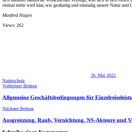
einmal mehr wird klar, wie großartig und einmalig unsere Natur und La
Manfred Hagen
Views: 262
26. Mai 2022
Naturschutz
Beitragsnavigation
Vorheriger Beitrag
Allgemeine Geschäftsbedingungen für Einzelreiseleis
Nächster Beitrag
Ausgrenzung, Raub, Vernichtung. NS-Akteure und Vo