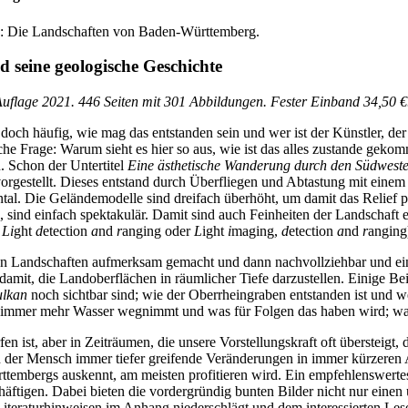
.): Die Landschaften von Baden-Württemberg.
 seine geologische Geschichte
e Auflage 2021. 446 Seiten mit 301 Abbildungen. Fester Einband 34,50
doch häufig, wie mag das entstanden sein und wer ist der Künstler, der
che Frage: Warum sieht es hier so aus, wie ist das alles zustande geko
. Schon der Untertitel
Eine ästhetische Wanderung durch den Südweste
orgestellt. Dieses entstand durch Überfliegen und Abtastung mit einem 
tal. Die Geländemodelle sind dreifach überhöht, um damit das Relief p
en, sind einfach spektakulär. Damit sind auch Feinheiten der Landschaft
r
Li
ght
d
etection
a
nd
r
anging oder
L
ight
i
maging,
d
etection
a
nd
r
anging
en Landschaften aufmerksam gemacht und dann nachvollziehbar und eind
mit, die Landoberflächen in räumlicher Tiefe darzustellen. Einige Beis
ulkan
noch sichtbar sind; wie der Oberrheingraben entstanden ist und w
au immer mehr Wasser wegnimmt und was für Folgen das haben wird; wa
fen ist, aber in Zeiträumen, die unsere Vorstellungskraft oft übersteig
er Mensch immer tiefer greifende Veränderungen in immer kürzeren Abs
ttembergs auskennt, am meisten profitieren wird. Ein empfehlenswertes
äftigen. Dabei bieten die vordergründig bunten Bilder nicht nur einen
 Literaturhinweisen im Anhang niederschlägt und dem interessierten Les