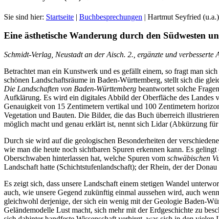
Sie sind hier:
Startseite
|
Buchbesprechungen
|
Hartmut Seyfried (u.a
Eine ästhetische Wanderung durch den Südwesten und
Schmidt-Verlag, Neustadt an der Aisch. 2., ergänzte und verbessert
Betrachtet man ein Kunstwerk und es gefällt einem, so fragt man sich 
schönen Landschaftsräume in Baden-Württemberg, stellt sich die glei
Die Landschaften von Baden-Württemberg
beantwortet solche Fragen
Aufklärung. Es wird ein digitales Abbild der Oberfläche des Landes v
Genauigkeit von 15 Zentimetern vertikal und 100 Zentimetern horizon
Vegetation und Bauten. Die Bilder, die das Buch überreich illustrier
möglich macht und genau erklärt ist, nennt sich Lidar (Abkürzung fü
Durch sie wird auf die geologischen Besonderheiten der verschieden
wie man die heute noch sichtbaren Spuren erkennen kann. Es gelingt da
Oberschwaben hinterlassen hat, welche Spuren vom
schwäbischen V
Landschaft hatte (Schichtstufenlandschaft); der Rhein, der der Don
Es zeigt sich, dass unsere Landschaft einem stetigen Wandel unterwor
auch, wie unsere Gegend zukünftig einmal aussehen wird, auch wenn d
gleichwohl derjenige, der sich ein wenig mit der Geologie Baden-Wür
Geländemodelle Lust macht, sich mehr mit der Erdgeschichte zu besch
sich dahinter handfeste Wissenschaft verbirgt, was sich in den vielen