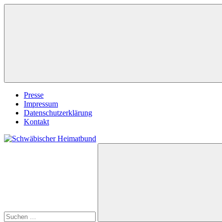
Zum
Inhalt
springen
Presse
Impressum
Datenschutzerklärung
Kontakt
Suchen
Schwäbischer
nach:
Heimatbund