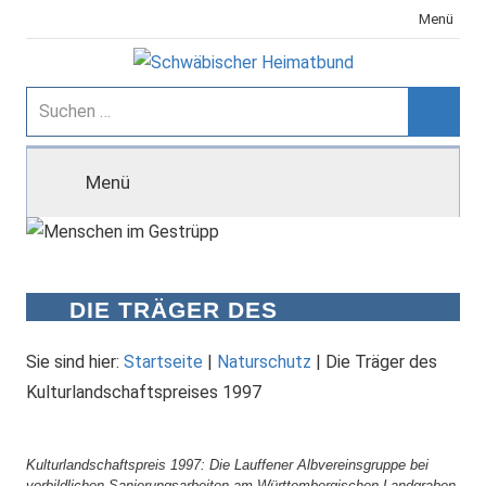
Zum
Menü
Inhalt
springen
Schwäbischer
Suchen
nach:
Suche
Heimatbund
Menü
DIE TRÄGER DES
KULTURLANDSCHAFTSPREISES
1997
Sie sind hier:
Startseite
|
Naturschutz
|
Die Träger des
Kulturlandschaftspreises 1997
Kulturlandschaftspreis 1997: Die Lauffener Albvereinsgruppe bei
vorbildlichen Sanierungsarbeiten am Württembergischen Landgraben