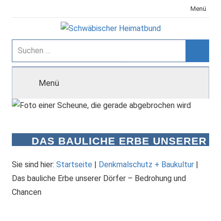
Zum
Menü
Inhalt
springen
Schwäbischer
Suchen
nach:
Suche
Heimatbund
Menü
DAS BAULICHE ERBE UNSERER
DÖRFER – BEDROHUNG UND
CHANCEN
Sie sind hier:
Startseite
|
Denkmalschutz + Baukultur
|
Das bauliche Erbe unserer Dörfer – Bedrohung und
Chancen