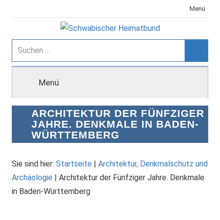
Zum
Menü
Inhalt
springen
Schwäbischer
Suchen
nach:
Suche
Heimatbund
Menü
ARCHITEKTUR DER FÜNFZIGER
JAHRE. DENKMALE IN BADEN-
WÜRTTEMBERG
Sie sind hier:
Startseite
|
Architektur, Denkmalschutz und
Archäologie
|
Architektur der Fünfziger Jahre. Denkmale
in Baden-Württemberg