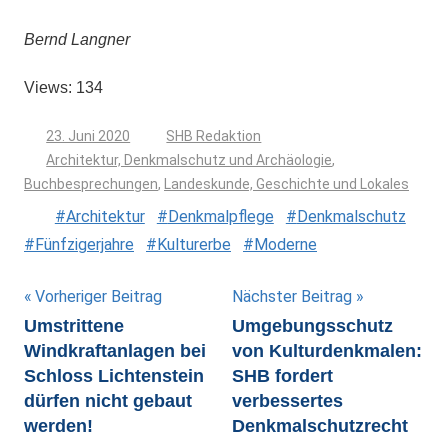
Bernd Langner
Views: 134
23. Juni 2020
SHB Redaktion
Architektur, Denkmalschutz und Archäologie
,
Buchbesprechungen
,
Landeskunde, Geschichte und Lokales
Architektur
Denkmalpflege
Denkmalschutz
Fünfzigerjahre
Kulturerbe
Moderne
Beitragsnavigation
Vorheriger Beitrag
Nächster Beitrag
Umstrittene
Umgebungsschutz
Windkraftanlagen bei
von Kulturdenkmalen:
Schloss Lichtenstein
SHB fordert
dürfen nicht gebaut
verbessertes
werden!
Denkmalschutzrecht