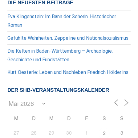
DIE NEUESTEN BEITRÄGE
Eva Klingenstein: Im Bann der Seherin. Historischer
Roman
Gefühlte Wahrheiten. Zeppeline und Nationalsozialismus
Die Kelten in Baden-Württemberg – Archäologie,
Geschichte und Fundstätten
Kurt Oesterle: Leben und Nachleben Friedrich Hölderlins
DER SHB-VERANSTALTUNGSKALENDER
M
D
M
D
F
S
S
27
28
29
30
1
3
2