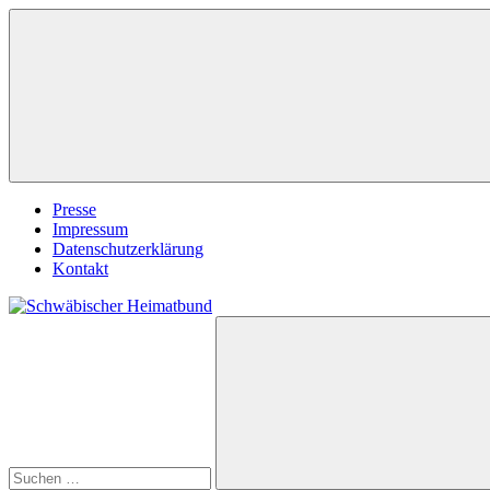
Zum
Inhalt
springen
Presse
Impressum
Datenschutzerklärung
Kontakt
Suchen
Schwäbischer
nach:
Heimatbund