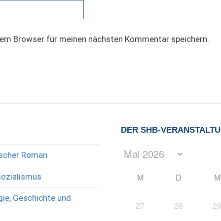
sem Browser für meinen nächsten Kommentar speichern.
DER SHB-VERANSTALT
rischer Roman
sozialismus
M
D
M
ie, Geschichte und
27
28
2