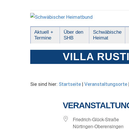
Zum
Inhalt
springen
Schwäbischer
Aktuell +
Über den
Schwäbische
Termine
SHB
Heimat
Heimatbund
VILLA RUST
Sie sind hier:
Startseite
|
Veranstaltungsorte
VERANSTALTUN
Friedrich-Glück-Straße
Nürtingen-Oberensingen