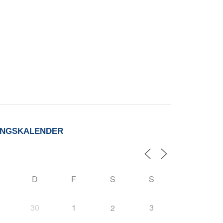
UNGSKALENDER
D
F
S
S
9
30
1
3
2