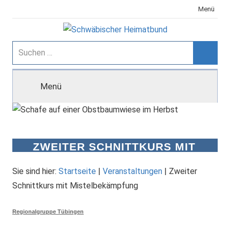
Zum
Menü
Inhalt
springen
Schwäbischer
Suchen
nach:
Suche
Heimatbund
Menü
ZWEITER SCHNITTKURS MIT
MISTELBEKÄMPFUNG
Sie sind hier:
Startseite
|
Veranstaltungen
|
Zweiter
Schnittkurs mit Mistelbekämpfung
Regionalgruppe Tübingen