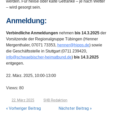
werden. Für heiße oder kalte Getränke – je nach Wetter
– wird gesorgt sein.
Anmeldung:
Verbindliche Anmeldungen
nehmen
bis 14.3.2025
der
Vorsitzende der Regionalgruppe Tübingen (Henner
Mergenthaler, 07071 73353,
henner@hipps.de
) sowie
die Geschäftsstelle in Stuttgart (0711 239420,
info@schwaebischer-heimatbund.de
)
bis 14.3.2025
entgegen.
22. März. 2025, 10:00-13:00
Views: 80
22. März 2025
SHB Redaktion
Beitragsnavigation
Vorheriger Beitrag
Nächster Beitrag