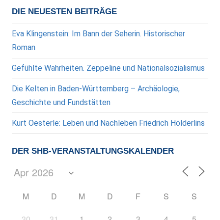
DIE NEUESTEN BEITRÄGE
Eva Klingenstein: Im Bann der Seherin. Historischer
Roman
Gefühlte Wahrheiten. Zeppeline und Nationalsozialismus
Die Kelten in Baden-Württemberg – Archäologie,
Geschichte und Fundstätten
Kurt Oesterle: Leben und Nachleben Friedrich Hölderlins
DER SHB-VERANSTALTUNGSKALENDER
M
D
M
D
F
S
S
30
31
1
2
3
4
5