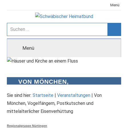
Zum
Menü
Inhalt
springen
Schwäbischer
Suchen
nach:
Suche
Heimatbund
Menü
VON MÖNCHEN,
VOGELFÄNGERN,
POSTKUTSCHEN UND
Sie sind hier:
Startseite
|
Veranstaltungen
|
Von
MITTELALTERLICHER
Mönchen, Vogelfängern, Postkutschen und
EISENVERHÜTTUNG
mittelalterlicher Eisenverhüttung
Regionalgruppe Nürtingen