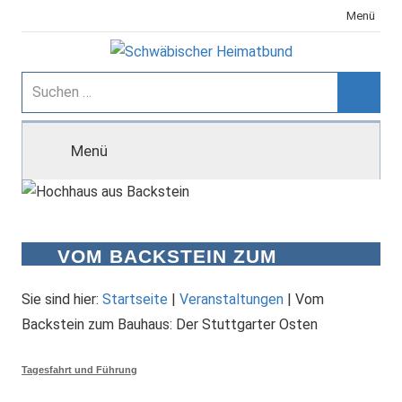
Zum
Menü
Inhalt
springen
Schwäbischer
Suchen
nach:
Suche
Heimatbund
Menü
VOM BACKSTEIN ZUM
BAUHAUS: DER STUTTGARTER
OSTEN
Sie sind hier:
Startseite
|
Veranstaltungen
|
Vom
Backstein zum Bauhaus: Der Stuttgarter Osten
Tagesfahrt und Führung