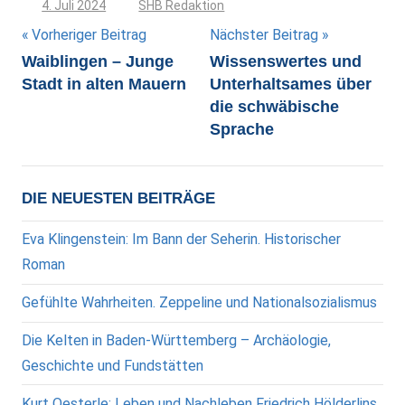
4. Juli 2024
SHB Redaktion
Beitragsnavigation
Vorheriger Beitrag
Nächster Beitrag
Waiblingen – Junge
Wissenswertes und
Stadt in alten Mauern
Unterhaltsames über
die schwäbische
Sprache
DIE NEUESTEN BEITRÄGE
Eva Klingenstein: Im Bann der Seherin. Historischer
Roman
Gefühlte Wahrheiten. Zeppeline und Nationalsozialismus
Die Kelten in Baden-Württemberg – Archäologie,
Geschichte und Fundstätten
Kurt Oesterle: Leben und Nachleben Friedrich Hölderlins