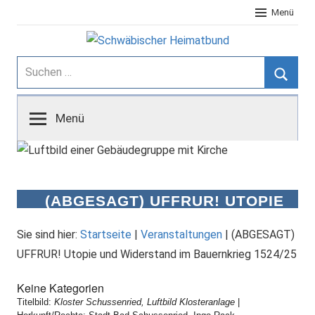
Zum
Menü
Inhalt
springen
Schwäbischer
Suchen
nach:
Suche
Heimatbund
Menü
(ABGESAGT) UFFRUR! UTOPIE
UND WIDERSTAND IM
BAUERNKRIEG 1524/25
Sie sind hier:
Startseite
|
Veranstaltungen
|
(ABGESAGT)
UFFRUR! Utopie und Widerstand im Bauernkrieg 1524/25
Keine Kategorien
Titelbild:
Kloster Schussenried, Luftbild Klosteranlage
|