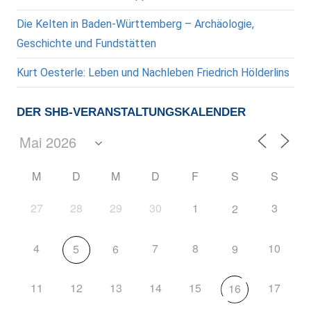
Die Kelten in Baden-Württemberg – Archäologie,
Geschichte und Fundstätten
Kurt Oesterle: Leben und Nachleben Friedrich Hölderlins
DER SHB-VERANSTALTUNGSKALENDER
M
D
M
D
F
S
S
27
28
29
30
1
3
2
4
7
8
10
5
6
9
11
12
13
14
15
17
16