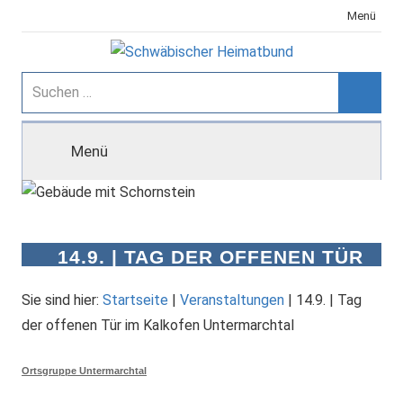
Zum
Menü
Inhalt
springen
Schwäbischer
Suchen
nach:
Suche
Heimatbund
Menü
14.9. | TAG DER OFFENEN TÜR
IM KALKOFEN
UNTERMARCHTAL
Sie sind hier:
Startseite
|
Veranstaltungen
|
14.9. | Tag
der offenen Tür im Kalkofen Untermarchtal
Ortsgruppe Untermarchtal