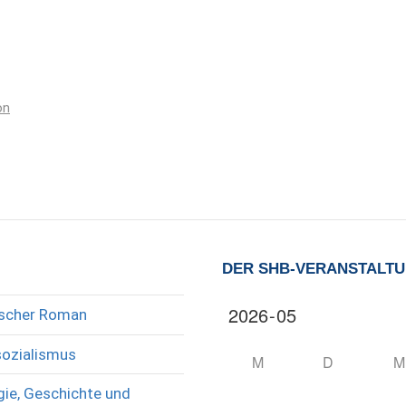
on
DER SHB-VERANSTALT
rischer Roman
sozialismus
M
D
M
ie, Geschichte und