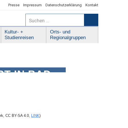
Presse
Impressum
Datenschutzerklärung
Kontakt
Suchen
nach:
Suchen
Kultur- +
Orts- und
Studienreisen
Regionalgruppen
IN BAD C
erk, CC BY-SA 4.0,
LINK
)