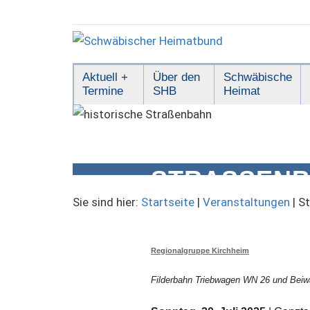
Zum
Inhalt
springen
Schwäbischer
Aktuell +
Über den
Schwäbische
Termine
SHB
Heimat
Heimatbund
STRASSENB
ANNSTATT
Sie sind hier:
Startseite
|
Veranstaltungen
|
St
Regionalgruppe Kirchheim
Filderbahn Triebwagen WN 26 und Bei