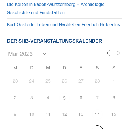
Die Kelten in Baden-Württemberg – Archäologie,
Geschichte und Fundstätten
Kurt Oesterle: Leben und Nachleben Friedrich Hölderlins
DER SHB-VERANSTALTUNGSKALENDER
M
D
M
D
F
S
S
23
24
25
26
27
28
1
2
3
4
6
7
8
5
9
10
11
12
13
15
14