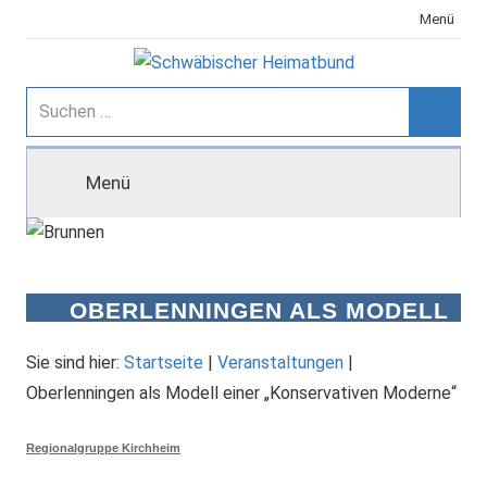
Zum
Menü
Inhalt
springen
Schwäbischer
Suchen
nach:
Suche
Heimatbund
Menü
OBERLENNINGEN ALS MODELL
EINER „KONSERVATIVEN
MODERNE“
Sie sind hier:
Startseite
|
Veranstaltungen
|
Oberlenningen als Modell einer „Konservativen Moderne“
Regionalgruppe Kirchheim