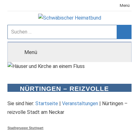
Zum
Menü
Inhalt
springen
Schwäbischer
Suchen
nach:
Suche
Heimatbund
Menü
NÜRTINGEN – REIZVOLLE
STADT AM NECKAR
Sie sind hier:
Startseite
|
Veranstaltungen
|
Nürtingen –
reizvolle Stadt am Neckar
Stadtgruppe Stuttgart