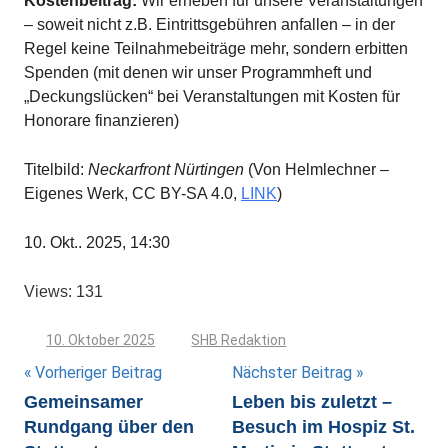
Kostenbeitrag:
Wir erheben für unsere Veranstaltungen
– soweit nicht z.B. Eintrittsgebühren anfallen – in der
Regel keine Teilnahmebeiträge mehr, sondern erbitten
Spenden (mit denen wir unser Programmheft und
„Deckungslücken“ bei Veranstaltungen mit Kosten für
Honorare finanzieren)
Titelbild:
Neckarfront Nürtingen
(Von Helmlechner –
Eigenes Werk, CC BY-SA 4.0,
LINK
)
10. Okt.. 2025, 14:30
Views: 131
10. Oktober 2025
SHB Redaktion
Beitragsnavigation
Vorheriger Beitrag
Nächster Beitrag
Gemeinsamer
Leben bis zuletzt –
Rundgang über den
Besuch im Hospiz St.