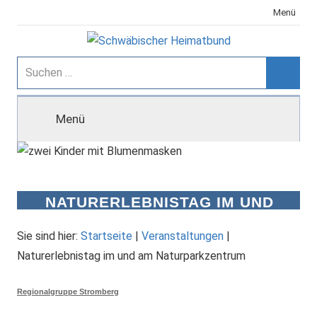
Zum
Menü
Inhalt
springen
Schwäbischer
Suchen
nach:
Suche
Heimatbund
Menü
NATURERLEBNISTAG IM UND
AM NATURPARKZENTRUM
Sie sind hier:
Startseite
|
Veranstaltungen
|
Naturerlebnistag im und am Naturparkzentrum
Regionalgruppe Stromberg