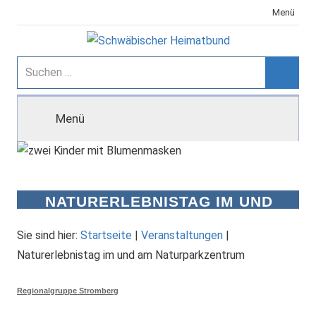
Zum
Menü
Inhalt
springen
Schwäbischer
Suchen
nach:
Suche
Heimatbund
Menü
NATURERLEBNISTAG IM UND
AM NATURPARKZENTRUM
Sie sind hier:
Startseite
|
Veranstaltungen
|
Naturerlebnistag im und am Naturparkzentrum
Regionalgruppe Stromberg