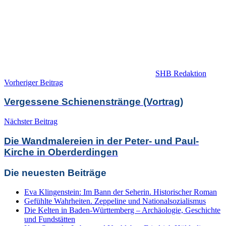
SHB Redaktion
Beitragsnavigation
Vorheriger Beitrag
Vergessene Schienenstränge (Vortrag)
Nächster Beitrag
Die Wandmalereien in der Peter- und Paul-
Kirche in Oberderdingen
Die neuesten Beiträge
Eva Klingenstein: Im Bann der Seherin. Historischer Roman
Gefühlte Wahrheiten. Zeppeline und Nationalsozialismus
Die Kelten in Baden-Württemberg – Archäologie, Geschichte
und Fundstätten