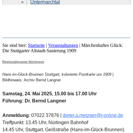
Untermarchtal
MÄRCHENHAFTES GLÜCK: DIE
Sie sind hier:
Startseite
|
Veranstaltungen
|
Märchenhaftes Glück:
STUTTGARTER ALTSTADT-
Die Stuttgarter Altstadt-Sanierung 1909
SANIERUNG 1909
Regionalgruppe Nürtingen
Hans-im-Glück-Brunnen Stuttgart, kolorierte Postkarte um 1909
|
Bildhinweis: Archiv Bernd Langner
Samstag, 24. Mai 2025, 15.00 bis 17.00 Uhr
Führung: Dr. Bernd Langner
Anmeldung
: 07022 37876 |
dieter.a.metzger@t-online.de
Treffpunkt: 13.45 Uhr, Nürtingen Bahnhof
14.45 Uhr, Stuttgart, Geißstraße (Hans-im-Glück-Brunnen)