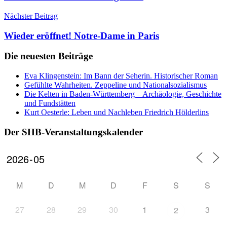
Nächster Beitrag
Wieder eröffnet! Notre-Dame in Paris
Die neuesten Beiträge
Eva Klingenstein: Im Bann der Seherin. Historischer Roman
Gefühlte Wahrheiten. Zeppeline und Nationalsozialismus
Die Kelten in Baden-Württemberg – Archäologie, Geschichte
und Fundstätten
Kurt Oesterle: Leben und Nachleben Friedrich Hölderlins
Der SHB-Veranstaltungskalender
M
D
M
D
F
S
S
27
28
29
30
1
3
2