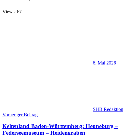
Views: 67
6. Mai 2026
SHB Redaktion
Beitragsnavigation
Vorheriger Beitrag
Keltenland Baden-Württemberg: Heuneburg –
Federseemuseum – Heidengraben