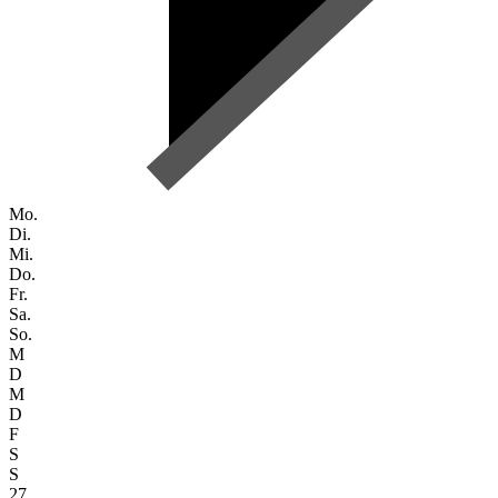
Mo.
Di.
Mi.
Do.
Fr.
Sa.
So.
M
D
M
D
F
S
S
27