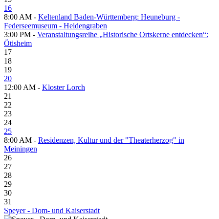
16
8:00 AM -
Keltenland Baden-Württemberg: Heuneburg -
Federseemuseum - Heidengraben
3:00 PM -
Veranstaltungsreihe „Historische Ortskerne entdecken“:
Ötisheim
17
18
19
20
12:00 AM -
Kloster Lorch
21
22
23
24
25
8:00 AM -
Residenzen, Kultur und der "Theaterherzog" in
Meiningen
26
27
28
29
30
31
Speyer - Dom- und Kaiserstadt