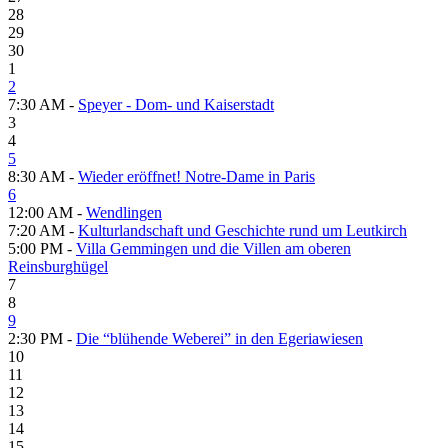
28
29
30
1
2
7:30 AM -
Speyer - Dom- und Kaiserstadt
3
4
5
8:30 AM -
Wieder eröffnet! Notre-Dame in Paris
6
12:00 AM -
Wendlingen
7:20 AM -
Kulturlandschaft und Geschichte rund um Leutkirch
5:00 PM -
Villa Gemmingen und die Villen am oberen
Reinsburghügel
7
8
9
2:30 PM -
Die “blühende Weberei” in den Egeriawiesen
10
11
12
13
14
15