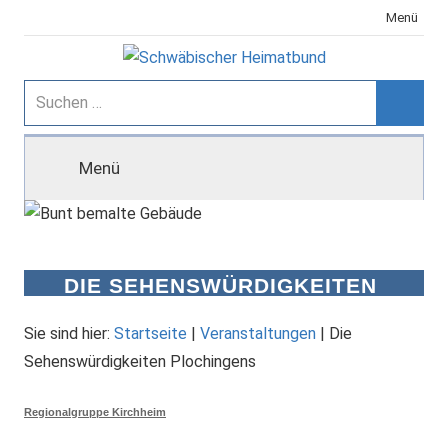
Zum
Menü
Inhalt
springen
Schwäbischer
Suchen
nach:
Suche
Heimatbund
Menü
DIE SEHENSWÜRDIGKEITEN
PLOCHINGENS
Sie sind hier:
Startseite
|
Veranstaltungen
|
Die
Sehenswürdigkeiten Plochingens
Regionalgruppe Kirchheim