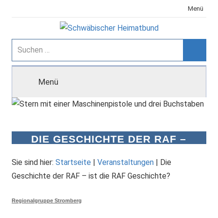
Zum
Menü
Inhalt
springen
Schwäbischer
Suchen
nach:
Suche
Heimatbund
Menü
DIE GESCHICHTE DER RAF –
IST DIE RAF GESCHICHTE?
Sie sind hier:
Startseite
|
Veranstaltungen
|
Die
Geschichte der RAF – ist die RAF Geschichte?
Regionalgruppe Stromberg