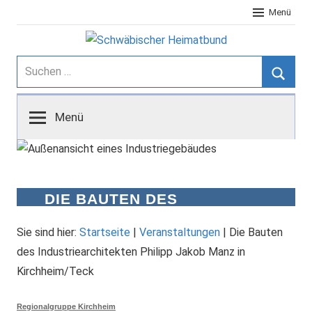
Zum
Menü
Inhalt
springen
Schwäbischer
Suchen
nach:
Suche
Heimatbund
Menü
DIE BAUTEN DES
INDUSTRIEARCHITEKTEN
PHILIPP JAKOB MANZ IN
Sie sind hier:
Startseite
|
Veranstaltungen
|
Die Bauten
KIRCHHEIM/TECK
des Industriearchitekten Philipp Jakob Manz in
Kirchheim/Teck
Regionalgruppe Kirchheim