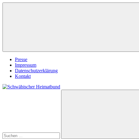
Zum
Inhalt
springen
Presse
Impressum
Datenschutzerklärung
Kontakt
Suchen
Schwäbischer
nach:
Heimatbund