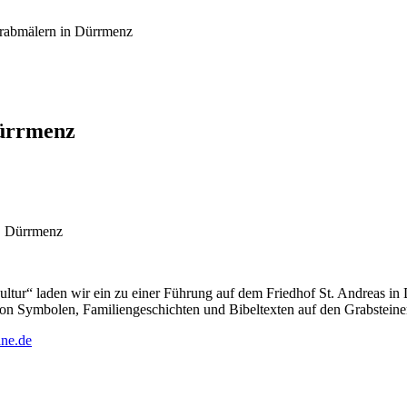
Grabmälern in Dürrmenz
Dürrmenz
z, Dürrmenz
tur“ laden wir ein zu einer Führung auf dem Friedhof St. Andreas in D
von Symbolen, Familiengeschichten und Bibeltexten auf den Grabsteinen
ine.de