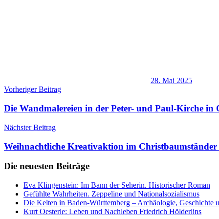
28. Mai 2025
Beitragsnavigation
Vorheriger Beitrag
Die Wandmalereien in der Peter- und Paul-Kirche in
Nächster Beitrag
Weihnachtliche Kreativaktion im Christbaumstände
Die neuesten Beiträge
Eva Klingenstein: Im Bann der Seherin. Historischer Roman
Gefühlte Wahrheiten. Zeppeline und Nationalsozialismus
Die Kelten in Baden-Württemberg – Archäologie, Geschichte u
Kurt Oesterle: Leben und Nachleben Friedrich Hölderlins