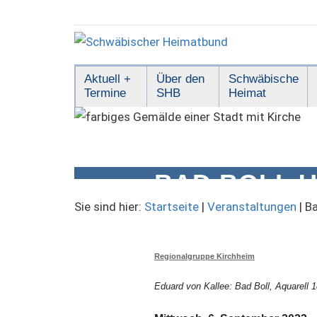
Zum
Inhalt
springen
Schwäbischer
Aktuell +
Über den
Schwäbische
Termine
SHB
Heimat
Heimatbund
BAD BOLL 
Sie sind hier:
Startseite
|
Veranstaltungen
|
Ba
Regionalgruppe Kirchheim
Eduard von Kallee: Bad Boll, Aquarell 