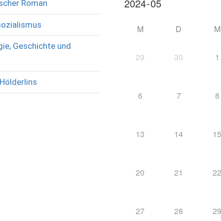
rischer Roman
sozialismus
M
D
M
ie, Geschichte und
29
30
1
Hölderlins
6
7
8
13
14
1
20
21
2
27
28
2