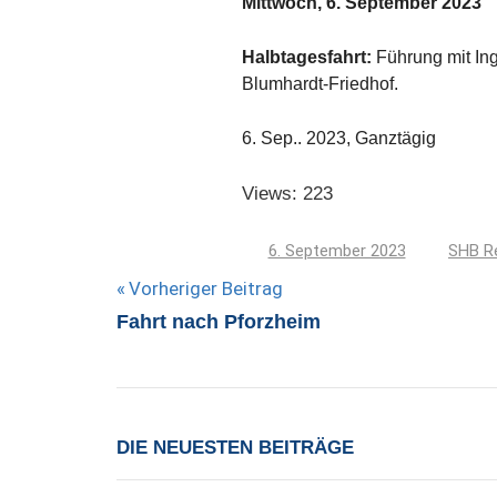
Mittwoch, 6. September 2023
Halbtagesfahrt:
Führung mit In
Blumhardt-Friedhof.
6. Sep.. 2023, Ganztägig
Views: 223
6. September 2023
SHB R
Beitragsnavigation
Vorheriger Beitrag
Fahrt nach Pforzheim
DIE NEUESTEN BEITRÄGE