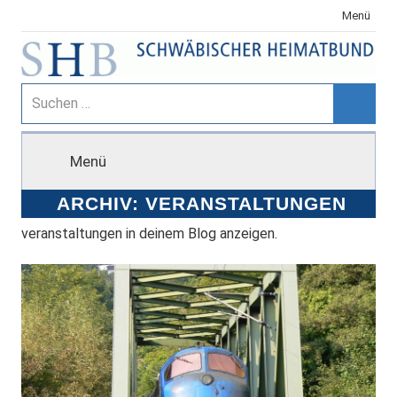
Zum
Menü
Inhalt
springen
Schwäbischer
Suchen
nach:
Suche
Heimatbund
Menü
ARCHIV:
VERANSTALTUNGEN
veranstaltungen in deinem Blog anzeigen.