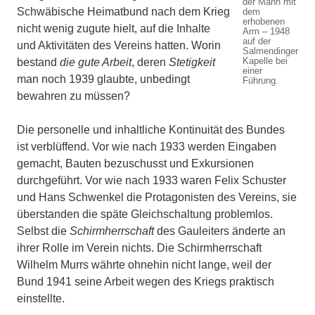
der Mann mit
Schwäbische Heimatbund nach dem Krieg
dem
erhobenen
nicht wenig zugute hielt, auf die Inhalte
Arm – 1948
auf der
und Aktivitäten des Vereins hatten. Worin
Salmendinger
Kapelle bei
bestand
die gute Arbeit
, deren
Stetigkeit
einer
man noch 1939 glaubte, unbedingt
Führung.
bewahren zu müssen?
Die personelle und inhaltliche Kontinuität des Bundes
ist verblüffend. Vor wie nach 1933 werden Eingaben
gemacht, Bauten bezuschusst und Exkursionen
durchgeführt. Vor wie nach 1933 waren Felix Schuster
und Hans Schwenkel die Protagonisten des Vereins, sie
überstanden die späte Gleichschaltung problemlos.
Selbst die
Schirmherrschaft
des Gauleiters änderte an
ihrer Rolle im Verein nichts. Die Schirmherrschaft
Wilhelm Murrs währte ohnehin nicht lange, weil der
Bund 1941 seine Arbeit wegen des Kriegs praktisch
einstellte.