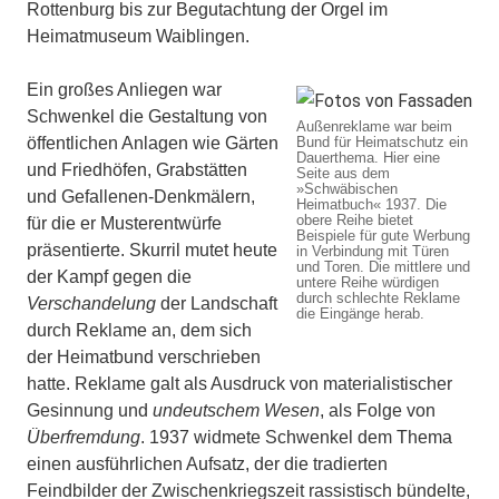
Rottenburg bis zur Begutachtung der Orgel im
Heimatmuseum Waiblingen.
Ein großes Anliegen war
Schwenkel die Gestaltung von
Außenreklame war beim
öffentlichen Anlagen wie Gärten
Bund für Heimatschutz ein
Dauerthema. Hier eine
und Friedhöfen, Grabstätten
Seite aus dem
»Schwäbischen
und Gefallenen-Denkmälern,
Heimatbuch« 1937. Die
obere Reihe bietet
für die er Musterentwürfe
Beispiele für gute Werbung
präsentierte. Skurril mutet heute
in Verbindung mit Türen
und Toren. Die mittlere und
der Kampf gegen die
untere Reihe würdigen
durch schlechte Reklame
Verschandelung
der Landschaft
die Eingänge herab.
durch Reklame an, dem sich
der Heimatbund verschrieben
hatte. Reklame galt als Ausdruck von materialistischer
Gesinnung und
undeutschem Wesen
, als Folge von
Überfremdung
. 1937 widmete Schwenkel dem Thema
einen ausführlichen Aufsatz, der die tradierten
Feindbilder der Zwischenkriegszeit rassistisch bündelte,