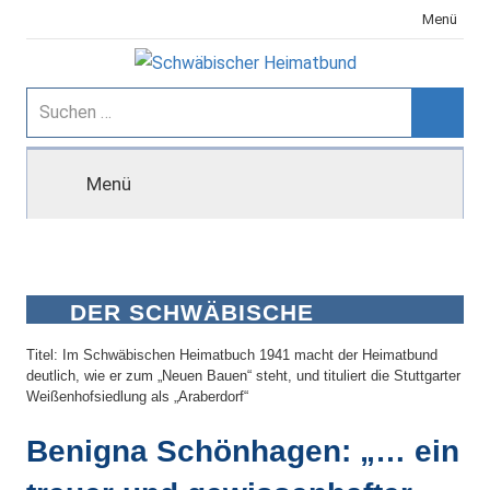
Zum
Menü
Inhalt
springen
Schwäbischer
Suchen
nach:
Suche
Heimatbund
Menü
DER SCHWÄBISCHE
HEIMATBUND IN DER NS-ZEIT
Titel: Im Schwäbischen Heimatbuch 1941 macht der Heimatbund
deutlich, wie er zum „Neuen Bauen“ steht, und tituliert die Stuttgarter
Weißenhofsiedlung als „Araberdorf“
Benigna Schönhagen: „… ein