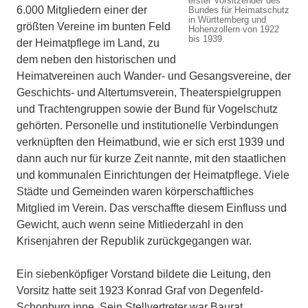
erster Vorsitzender des
6.000 Mitgliedern einer der
Bundes für Heimatschutz
in Württemberg und
größten Vereine im bunten Feld
Hohenzollern von 1922
bis 1939.
der Heimatpflege im Land, zu
dem neben den historischen und
Heimatvereinen auch Wander- und Gesangsvereine, der
Geschichts- und Altertumsverein, Theaterspielgruppen
und Trachtengruppen sowie der Bund für Vogelschutz
gehörten. Personelle und institutionelle Verbindungen
verknüpften den Heimatbund, wie er sich erst 1939 und
dann auch nur für kurze Zeit nannte, mit den staatlichen
und kommunalen Einrichtungen der Heimatpflege. Viele
Städte und Gemeinden waren körperschaftliches
Mitglied im Verein. Das verschaffte diesem Einfluss und
Gewicht, auch wenn seine Mitliederzahl in den
Krisenjahren der Republik zurückgegangen war.
Ein siebenköpfiger Vorstand bildete die Leitung, den
Vorsitz hatte seit 1923 Konrad Graf von Degenfeld-
Schonburg inne. Sein Stellvertreter war Baurat