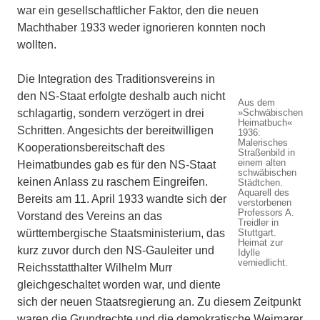
war ein gesellschaftlicher Faktor, den die neuen
Machthaber 1933 weder ignorieren konnten noch
wollten.
Die Integration des Traditionsvereins in
den NS-Staat erfolgte deshalb auch nicht
Aus dem
schlagartig, sondern verzögert in drei
»Schwäbischen
Heimatbuch«
Schritten. Angesichts der bereitwilligen
1936:
Malerisches
Kooperationsbereitschaft des
Straßenbild in
einem alten
Heimatbundes gab es für den NS-Staat
schwäbischen
keinen Anlass zu raschem Eingreifen.
Städtchen.
Aquarell des
Bereits am 11. April 1933 wandte sich der
verstorbenen
Professors A.
Vorstand des Vereins an das
Treidler in
württembergische Staatsministerium, das
Stuttgart.
Heimat zur
kurz zuvor durch den NS-Gauleiter und
Idylle
verniedlicht.
Reichsstatthalter Wilhelm Murr
gleichgeschaltet worden war, und diente
sich der neuen Staatsregierung an. Zu diesem Zeitpunkt
waren die Grundrechte und die demokratische Weimarer