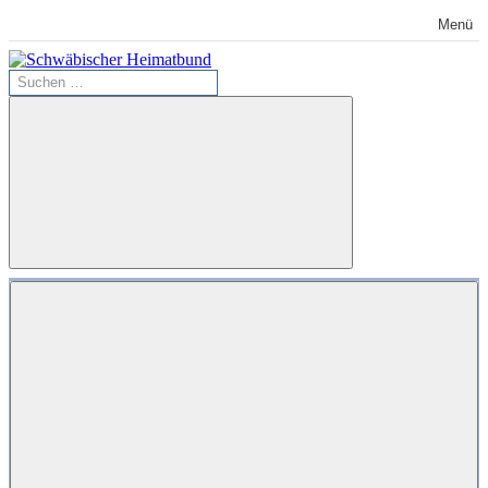
Zum
Menü
Inhalt
springen
Suchen
Schwäbischer
nach:
Heimatbund
Suchen