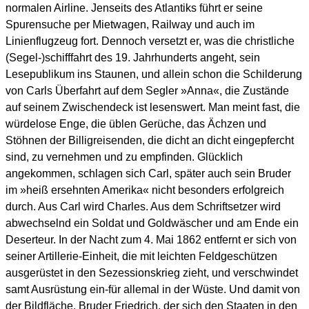
normalen Airline. Jenseits des Atlantiks führt er seine
Spurensuche per Mietwagen, Railway und auch im
Linienflugzeug fort. Dennoch versetzt er, was die christliche
(Segel-)schifffahrt des 19. Jahrhunderts angeht, sein
Lesepublikum ins Staunen, und allein schon die Schilderung
von Carls Überfahrt auf dem Segler »Anna«, die Zustände
auf seinem Zwischendeck ist lesenswert. Man meint fast, die
würdelose Enge, die üblen Gerüche, das Ächzen und
Stöhnen der Billigreisenden, die dicht an dicht eingepfercht
sind, zu vernehmen und zu empfinden. Glücklich
angekommen, schlagen sich Carl, später auch sein Bruder
im »heiß ersehnten Amerika« nicht besonders erfolgreich
durch. Aus Carl wird Charles. Aus dem Schriftsetzer wird
abwechselnd ein Soldat und Goldwäscher und am Ende ein
Deserteur. In der Nacht zum 4. Mai 1862 entfernt er sich von
seiner Artillerie-Einheit, die mit leichten Feldgeschützen
ausgerüstet in den Sezessionskrieg zieht, und verschwindet
samt Ausrüstung ein-für allemal in der Wüste. Und damit von
der Bildfläche. Bruder Friedrich, der sich den Staaten in den