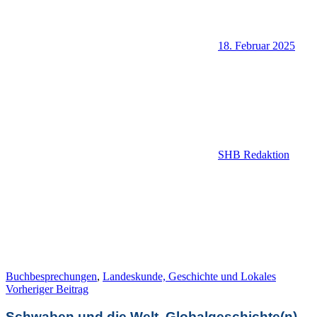
18. Februar 2025
SHB Redaktion
Buchbesprechungen
,
Landeskunde, Geschichte und Lokales
Beitragsnavigation
Vorheriger Beitrag
Schwaben und die Welt. Globalgeschichte(n)