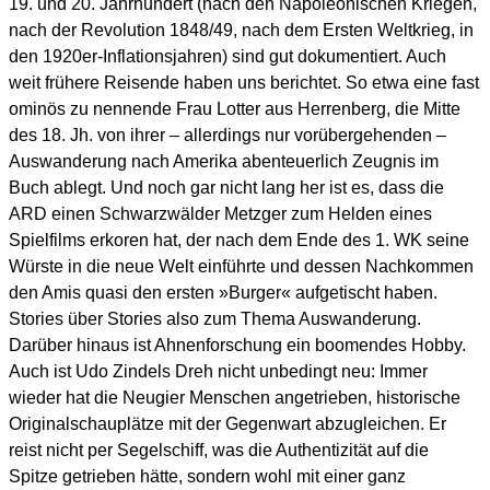
19. und 20. Jahrhundert (nach den Napoleonischen Kriegen,
nach der Revolution 1848/49, nach dem Ersten Weltkrieg, in
den 1920er-Inflationsjahren) sind gut dokumentiert. Auch
weit frühere Reisende haben uns berichtet. So etwa eine fast
ominös zu nennende Frau Lotter aus Herrenberg, die Mitte
des 18. Jh. von ihrer – allerdings nur vorübergehenden –
Auswanderung nach Amerika abenteuerlich Zeugnis im
Buch ablegt. Und noch gar nicht lang her ist es, dass die
ARD einen Schwarzwälder Metzger zum Helden eines
Spielfilms erkoren hat, der nach dem Ende des 1. WK seine
Würste in die neue Welt einführte und dessen Nachkommen
den Amis quasi den ersten »Burger« aufgetischt haben.
Stories über Stories also zum Thema Auswanderung.
Darüber hinaus ist Ahnenforschung ein boomendes Hobby.
Auch ist Udo Zindels Dreh nicht unbedingt neu: Immer
wieder hat die Neugier Menschen angetrieben, historische
Originalschauplätze mit der Gegenwart abzugleichen. Er
reist nicht per Segelschiff, was die Authentizität auf die
Spitze getrieben hätte, sondern wohl mit einer ganz