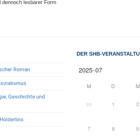
nd dennoch lesbarer Form
DER SHB-VERANSTALT
rischer Roman
sozialismus
M
D
M
ie, Geschichte und
1
2
30
Hölderlins
7
8
9