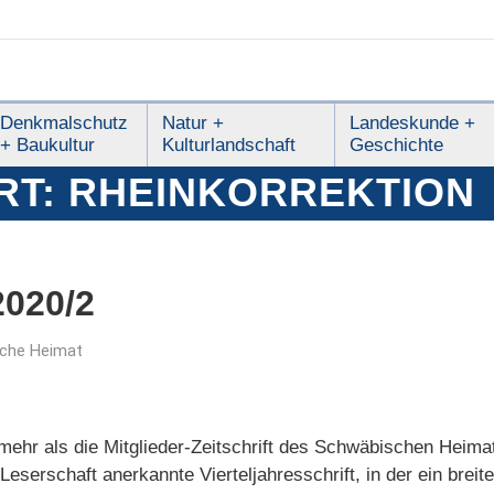
Denkmalschutz
Natur +
Landeskunde +
+ Baukultur
Kulturlandschaft
Geschichte
RT:
RHEINKORREKTION
020/2
che Heimat
ehr als die Mitglieder-Zeitschrift des Schwäbischen Heimat
 Leserschaft anerkannte Vierteljahresschrift, in der ein bre