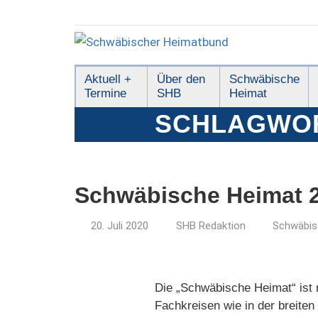
Zum
Inhalt
springen
Schwäbischer
Aktuell +
Über den
Schwäbische
Termine
SHB
Heimat
Heimatbund
SCHLAGWO
Schwäbische Heimat 2
20. Juli 2020
SHB Redaktion
Schwäbis
Die „Schwäbische Heimat“ ist m
Fachkreisen wie in der breiten