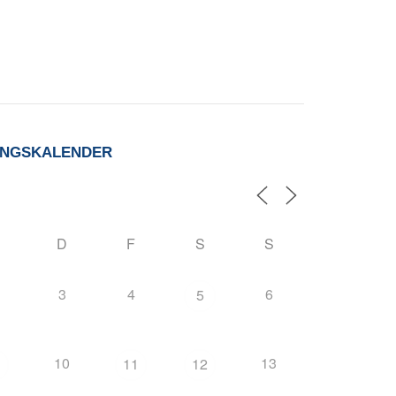
UNGSKALENDER
D
F
S
S
3
4
6
5
10
13
11
12