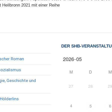
t Heilbronn 2021 mit einer Reihe
DER SHB-VERANSTALT
rischer Roman
sozialismus
M
D
M
ie, Geschichte und
27
28
2
Hölderlins
4
5
6