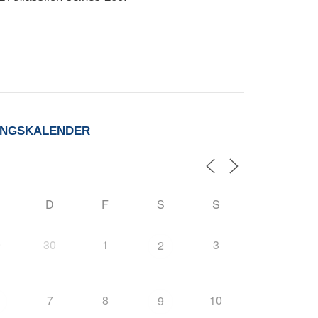
UNGSKALENDER
D
F
S
S
9
30
1
3
2
7
8
10
9