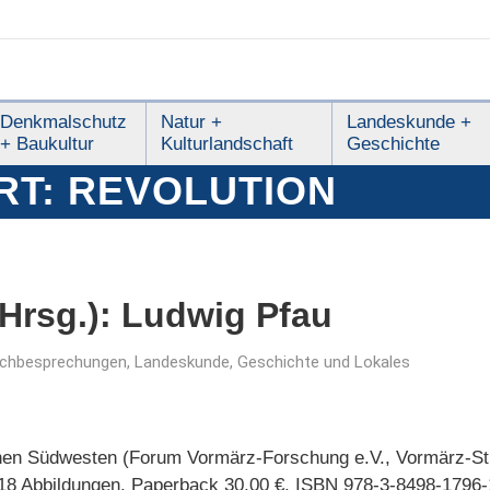
Denkmalschutz
Natur +
Landeskunde +
+ Baukultur
Kulturlandschaft
Geschichte
RT:
REVOLUTION
(Hrsg.): Ludwig Pfau
chbesprechungen
,
Landeskunde, Geschichte und Lokales
chen Südwesten (Forum Vormärz-Forschung e.V., Vormärz-Stu
t 18 Abbildungen. Paperback 30,00 €. ISBN 978-3-8498-1796-