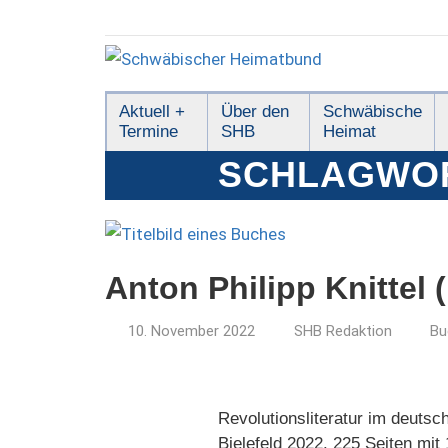
Zum
Inhalt
springen
Schwäbischer
Aktuell +
Über den
Schwäbische
Termine
SHB
Heimat
Heimatbund
SCHLAGWO
Anton Philipp Knittel 
10. November 2022
SHB Redaktion
Bu
Revolutionsliteratur im deuts
Bielefeld 2022. 225 Seiten mi