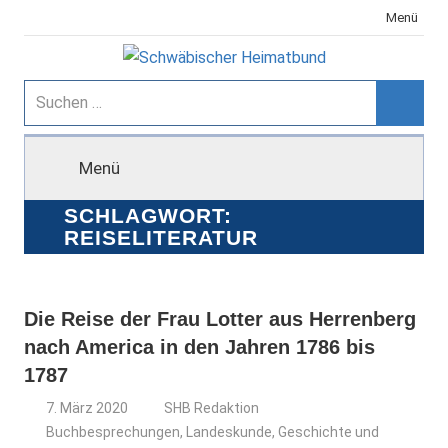
Zum
Menü
Inhalt
springen
Schwäbischer
Suchen
nach:
Suche
Heimatbund
Menü
SCHLAGWORT:
REISELITERATUR
Die Reise der Frau Lotter aus Herrenberg
nach America in den Jahren 1786 bis
1787
7. März 2020
SHB Redaktion
Buchbesprechungen
,
Landeskunde, Geschichte und