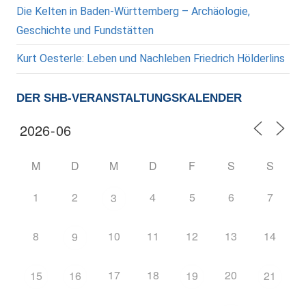
Die Kelten in Baden-Württemberg – Archäologie,
Geschichte und Fundstätten
Kurt Oesterle: Leben und Nachleben Friedrich Hölderlins
DER SHB-VERANSTALTUNGSKALENDER
M
D
M
D
F
S
S
1
2
4
5
6
7
3
8
10
11
12
13
14
9
17
18
20
15
16
19
21