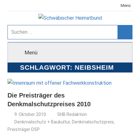
Zum
Menü
Inhalt
springen
Schwäbischer
Suchen
nach:
Suche
Heimatbund
Menü
SCHLAGWORT:
NEIBSHEIM
Die Preisträger des
Denkmalschutzpreises 2010
9. Oktober 2010
SHB Redaktion
Denkmalschutz + Baukultur
,
Denkmalschutzpreis
,
Preisträger DSP