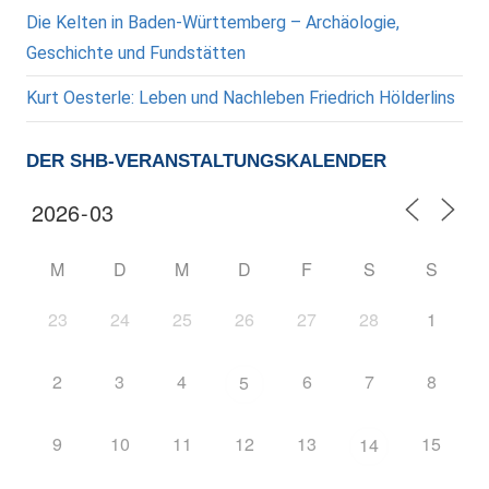
Die Kelten in Baden-Württemberg – Archäologie,
Geschichte und Fundstätten
Kurt Oesterle: Leben und Nachleben Friedrich Hölderlins
DER SHB-VERANSTALTUNGSKALENDER
M
D
M
D
F
S
S
23
24
25
26
27
28
1
2
3
4
6
7
8
5
9
10
11
12
13
15
14