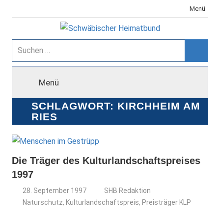
Zum
Menü
Inhalt
springen
Schwäbischer
Suchen
nach:
Suche
Heimatbund
Menü
SCHLAGWORT:
KIRCHHEIM AM
RIES
Die Träger des Kulturlandschaftspreises
1997
28. September 1997
SHB Redaktion
Naturschutz
,
Kulturlandschaftspreis
,
Preisträger KLP