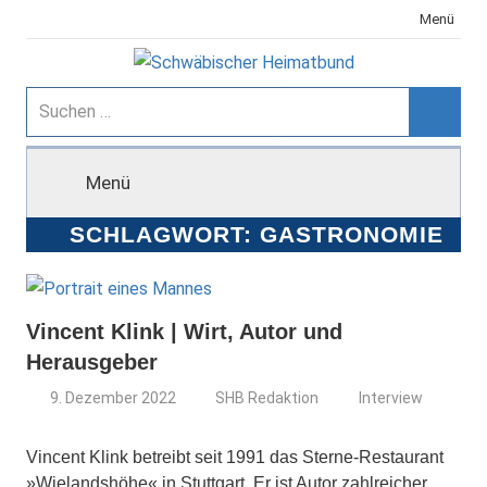
Zum
Menü
Inhalt
springen
Schwäbischer
Suchen
nach:
Suche
Heimatbund
Menü
SCHLAGWORT:
GASTRONOMIE
Vincent Klink | Wirt, Autor und
Herausgeber
9. Dezember 2022
SHB Redaktion
Interview
Vincent Klink betreibt seit 1991 das Sterne-Restaurant
»Wielandshöhe« in Stuttgart. Er ist Autor zahlreicher