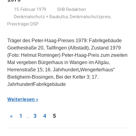
15. Februar 1979
SHB Redaktion
Denkmalschutz + Baukultur
,
Denkmalschutzpreis
,
Preisträger DSP
Träger des Peter-Haag-Preises 1979: Fabrikgebäude
Goethestraße 20, Tailfingen (Albstadt), Zustand 1979
(Foto: Helmut Rominger) Peter-Haag-Preis zum zweiten
Mal vergeben Bürgerhaus in Wangen im Allgäu,
Herrenstraße 15; 16. Jahrhundert„Wengerterhaus“
Bietigheim-Bissingen, Bei der Kelter 3; 17.
JahrhundertFabrikgebäude
Weiterlesen
Seitennummerierung
Vorherige
«
1
3
4
5
…
Beiträge
der