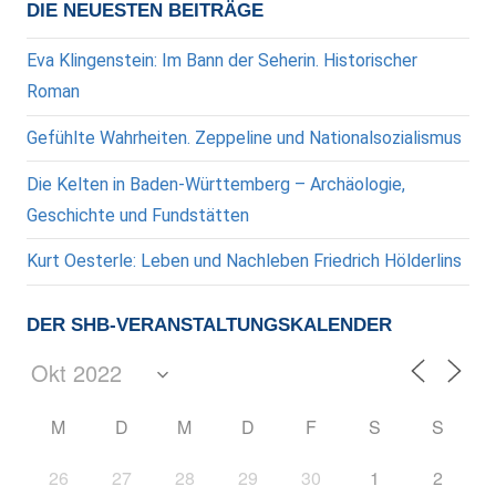
Beiträge
DIE NEUESTEN BEITRÄGE
Eva Klingenstein: Im Bann der Seherin. Historischer
Roman
Gefühlte Wahrheiten. Zeppeline und Nationalsozialismus
Die Kelten in Baden-Württemberg – Archäologie,
Geschichte und Fundstätten
Kurt Oesterle: Leben und Nachleben Friedrich Hölderlins
DER SHB-VERANSTALTUNGSKALENDER
M
D
M
D
F
S
S
26
27
28
29
30
1
2