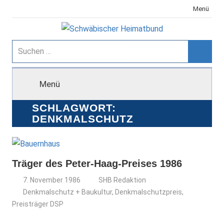
Zum
Menü
Inhalt
springen
Schwäbischer
Suchen
nach:
Suche
Heimatbund
Menü
SCHLAGWORT:
DENKMALSCHUTZ
Träger des Peter-Haag-Preises 1986
7. November 1986
SHB Redaktion
Denkmalschutz + Baukultur
,
Denkmalschutzpreis
,
Preisträger DSP