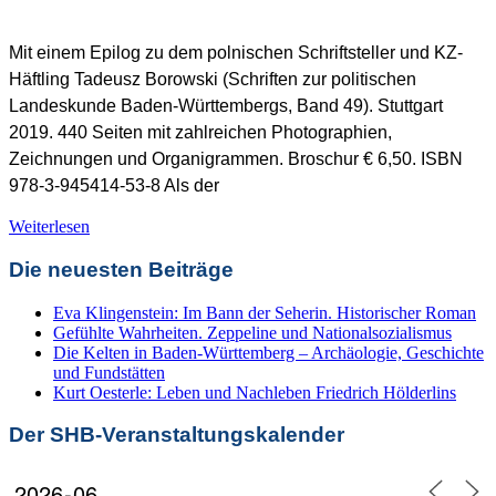
Mit einem Epilog zu dem polnischen Schriftsteller und KZ-
Häftling Tadeusz Borowski (Schriften zur politischen
SHB Redaktion
Landeskunde Baden-Württembergs, Band 49). Stuttgart
2019. 440 Seiten mit zahlreichen Photographien,
Zeichnungen und Organigrammen. Broschur € 6,50. ISBN
978-3-945414-53-8 Als der
Weiterlesen
Die neuesten Beiträge
Buchbesprechungen
,
Landeskunde, Geschichte und Lokales
Eva Klingenstein: Im Bann der Seherin. Historischer Roman
Gefühlte Wahrheiten. Zeppeline und Nationalsozialismus
Die Kelten in Baden-Württemberg – Archäologie, Geschichte
und Fundstätten
Kurt Oesterle: Leben und Nachleben Friedrich Hölderlins
Der SHB-Veranstaltungskalender