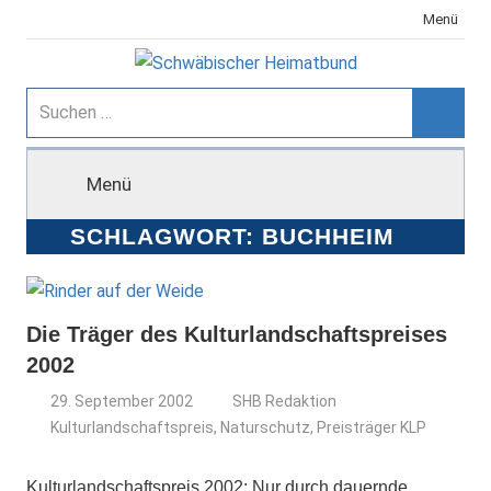
Zum
Menü
Inhalt
springen
Schwäbischer
Suchen
nach:
Suche
Heimatbund
Menü
SCHLAGWORT:
BUCHHEIM
Die Träger des Kulturlandschaftspreises
2002
29. September 2002
SHB Redaktion
Kulturlandschaftspreis
,
Naturschutz
,
Preisträger KLP
Kulturlandschaftspreis 2002: Nur durch dauernde