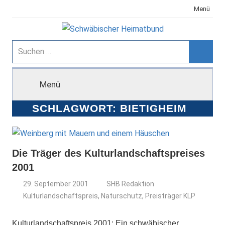
Zum
Menü
Inhalt
springen
Schwäbischer
Suchen
nach:
Suche
Heimatbund
Menü
SCHLAGWORT:
BIETIGHEIM
Die Träger des Kulturlandschaftspreises
2001
29. September 2001
SHB Redaktion
Kulturlandschaftspreis
,
Naturschutz
,
Preisträger KLP
Kulturlandschaftspreis 2001: Ein schwäbischer