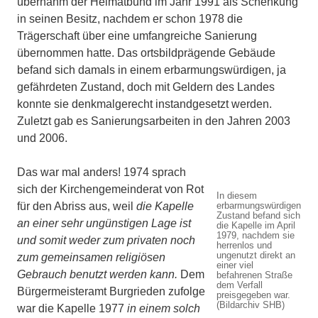
übernahm der Heimatbund im Jahr 1991 als Schenkung
in seinen Besitz, nachdem er schon 1978 die
Trägerschaft über eine umfangreiche Sanierung
übernommen hatte. Das ortsbildprägende Gebäude
befand sich damals in einem erbarmungswürdigen, ja
gefährdeten Zustand, doch mit Geldern des Landes
konnte sie denkmalgerecht instandgesetzt werden.
Zuletzt gab es Sanierungsarbeiten in den Jahren 2003
und 2006.
Das war mal anders! 1974 sprach
sich der Kirchengemeinderat von Rot
In diesem
für den Abriss aus, weil
die Kapelle
erbarmungswürdigen
Zustand befand sich
an einer sehr ungünstigen Lage ist
die Kapelle im April
1979, nachdem sie
und somit weder zum privaten noch
herrenlos und
ungenutzt direkt an
zum gemeinsamen religiösen
einer viel
Gebrauch benutzt werden kann.
Dem
befahrenen Straße
dem Verfall
Bürgermeisteramt Burgrieden zufolge
preisgegeben war.
(Bildarchiv SHB)
war die Kapelle 1977
in einem solch