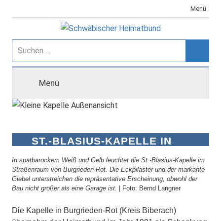
Zum
Menü
Inhalt
springen
Schwäbischer
Suchen
nach:
Suche
Heimatbund
Menü
ST.-BLASIUS-KAPELLE IN
BURGRIEDEN-ROT
In spätbarockem Weiß und Gelb leuchtet die St.-Blasius-Kapelle im
Straßenraum von Burgrieden-Rot. Die Eckpilaster und der markante
Giebel unterstreichen die repräsentative Erscheinung, obwohl der
Bau nicht größer als eine Garage ist.
| Foto: Bernd Langner
Die Kapelle in Burgrieden-Rot (Kreis Biberach)