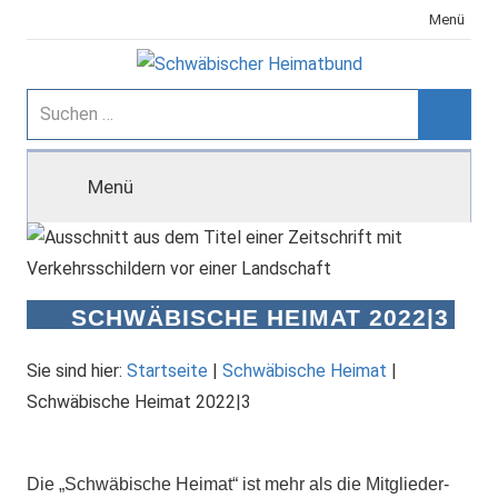
Zum
Menü
Inhalt
springen
Schwäbischer
Suchen
nach:
Suche
Heimatbund
Menü
SCHWÄBISCHE HEIMAT 2022|3
Sie sind hier:
Startseite
|
Schwäbische Heimat
|
Schwäbische Heimat 2022|3
Die „Schwäbische Heimat“ ist mehr als die Mitglieder-