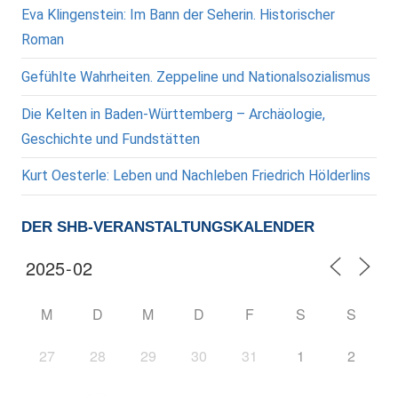
Eva Klingenstein: Im Bann der Seherin. Historischer
Roman
Gefühlte Wahrheiten. Zeppeline und Nationalsozialismus
Die Kelten in Baden-Württemberg – Archäologie,
Geschichte und Fundstätten
Kurt Oesterle: Leben und Nachleben Friedrich Hölderlins
DER SHB-VERANSTALTUNGSKALENDER
M
D
M
D
F
S
S
27
28
29
30
31
1
2