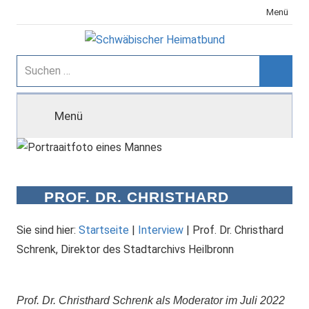
Zum
Menü
Inhalt
springen
Schwäbischer
Suchen
nach:
Suche
Heimatbund
Menü
PROF. DR. CHRISTHARD
SCHRENK, DIREKTOR DES
STADTARCHIVS HEILBRONN
Sie sind hier:
Startseite
|
Interview
|
Prof. Dr. Christhard
Schrenk, Direktor des Stadtarchivs Heilbronn
Prof. Dr. Christhard Schrenk als Moderator im Juli 2022