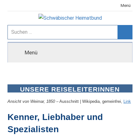
Zum
Menü
Inhalt
springen
Schwäbischer
Suchen
nach:
Suche
Heimatbund
Menü
UNSERE REISELEITERINNEN
UND REISELEITER
Ansicht von Weimar, 1850
– Ausschnitt | Wikipedia, gemeinfrei,
Link
Kenner, Liebhaber und
Spezialisten