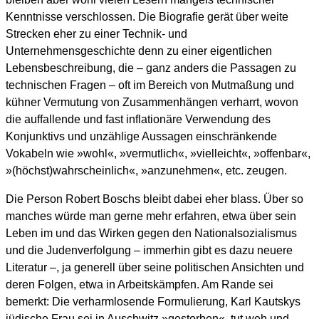
Kenntnisse verschlossen. Die Biografie gerät über weite
Strecken eher zu einer Technik- und
Unternehmensgeschichte denn zu einer eigentlichen
Lebensbeschreibung, die – ganz anders die Passagen zu
technischen Fragen – oft im Bereich von Mutmaßung und
kühner Vermutung von Zusammenhängen verharrt, wovon
die auffallende und fast inflationäre Verwendung des
Konjunktivs und unzählige Aussagen einschränkende
Vokabeln wie »wohl«, »vermutlich«, »vielleicht«, »offenbar«,
»(höchst)wahrscheinlich«, »anzunehmen«, etc. zeugen.
Die Person Robert Boschs bleibt dabei eher blass. Über so
manches würde man gerne mehr erfahren, etwa über sein
Leben im und das Wirken gegen den Nationalsozialismus
und die Judenverfolgung – immerhin gibt es dazu neuere
Literatur –, ja generell über seine politischen Ansichten und
deren Folgen, etwa in Arbeitskämpfen. Am Rande sei
bemerkt: Die verharmlosende Formulierung, Karl Kautskys
jüdische Frau sei in Auschwitz »gestorben«, tut weh und