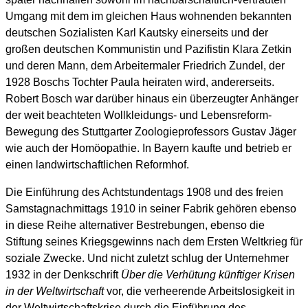
Umgang mit dem im gleichen Haus wohnenden bekannten
deutschen Sozialisten Karl Kautsky einerseits und der
großen deutschen Kommunistin und Pazifistin Klara Zetkin
und deren Mann, dem Arbeitermaler Friedrich Zundel, der
1928 Boschs Tochter Paula heiraten wird, andererseits.
Robert Bosch war darüber hinaus ein überzeugter Anhänger
der weit beachteten Wollkleidungs- und Lebensreform-
Bewegung des Stuttgarter Zoologieprofessors Gustav Jäger
wie auch der Homöopathie. In Bayern kaufte und betrieb er
einen landwirtschaftlichen Reformhof.
Die Einführung des Achtstundentags 1908 und des freien
Samstagnachmittags 1910 in seiner Fabrik gehören ebenso
in diese Reihe alternativer Bestrebungen, ebenso die
Stiftung seines Kriegsgewinns nach dem Ersten Weltkrieg für
soziale Zwecke. Und nicht zuletzt schlug der Unternehmer
1932 in der Denkschrift
Über die Verhütung künftiger Krisen
in der Weltwirtschaft
vor, die verheerende Arbeitslosigkeit in
der Weltwirtschaftskrise durch die Einführung des