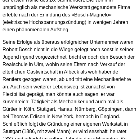
ursprünglich als mechanische Werkstatt gegründete Firma
erlebte nach der Erfindung des »Bosch-Magneto«
(elektrische Hochspannungszündung) in wenigen Jahren
einen phänomenalen Aufstieg.
Seine Erfolge als überaus erfolgreicher Unternehmer waren
Robert Bosch nicht in die Wiege gelegt noch sonst in seiner
Jugend irgend vorgezeichnet, bricht er doch den Besuch der
Realschule in Ulm, wohin seine Eltern nach Verkauf der
elterlichen Gastwirtschaft in Albeck als wohlhabende
Rentiers gezogen waren, ab und tritt eine Mechanikerlehre
an. Auch sein weiterer Lebensweg ist zunächst von
Flexibilität geprägt, man könnte auch sagen, er war
kurvenreich: Tätigkeit als Mechaniker und auch mal als
Gürtler in Köln, Stuttgart, Hanau, Nürnberg, Göppingen, dann
bei Thomas Edison in New York, hernach in England.
Schließlich folgt die Gründung einer eigenen Werkstatt in
Stuttgart (1886, mit zwei Mann); er wird sesshaft, heiratet
1887 und erfindet im selben Jahr die das »Magneto«. So