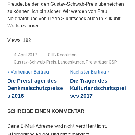
Freude, beiden den Gustav-Schwab-Preis überreichen
zu können. Ich bin sicher: Wir werden von Frau
Neidhardt und von Herrn Slunitschek auch in Zukunft
Weiteres hören.
Views: 192
4. April 2017
SHB Redaktion
Gustav-Schwab-Preis
,
Landeskunde
,
Preisträger GSP
Beitragsnavigation
Vorheriger Beitrag
Nächster Beitrag
Die Preisträger des
Die Träger des
Denkmalschutzpreise
Kulturlandschaftsprei
s 2016
ses 2017
SCHREIBE EINEN KOMMENTAR
Deine E-Mail-Adresse wird nicht veröffentlicht.
Erforderliche Felder sind mit
*
markiert