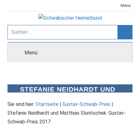
Zum
Menü
Inhalt
springen
Schwäbischer
Suchen
nach:
Suche
Heimatbund
Menü
STEFANIE NEIDHARDT UND
MATTHIAS SLUNITSCHEK:
GUSTAV-SCHWAB-PREIS 2017
Sie sind hier:
Startseite
|
Gustav-Schwab-Preis
|
Stefanie Neidhardt und Matthias Slunitschek: Gustav-
Schwab-Preis 2017