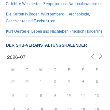
Gefühlte Wahrheiten. Zeppeline und Nationalsozialismus
Die Kelten in Baden-Württemberg – Archäologie,
Geschichte und Fundstätten
Kurt Oesterle: Leben und Nachleben Friedrich Hölderlins
DER SHB-VERANSTALTUNGSKALENDER
M
D
M
D
F
S
S
29
30
2
3
4
1
5
6
7
9
10
12
8
11
14
16
17
18
19
13
15