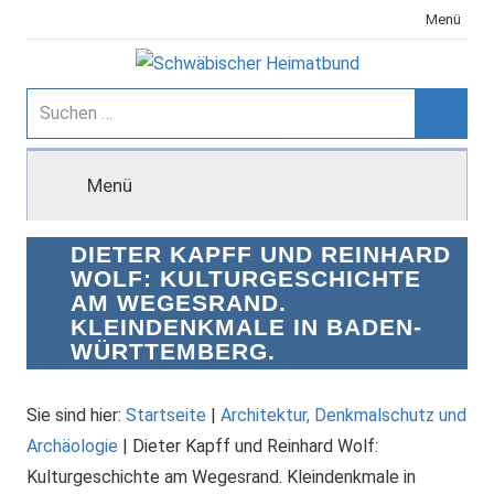
Zum
Menü
Inhalt
springen
Schwäbischer
Suchen
nach:
Suche
Heimatbund
Menü
DIETER KAPFF UND REINHARD
WOLF: KULTURGESCHICHTE
AM WEGESRAND.
KLEINDENKMALE IN BADEN-
WÜRTTEMBERG.
Sie sind hier:
Startseite
|
Architektur, Denkmalschutz und
Archäologie
|
Dieter Kapff und Reinhard Wolf:
Kulturgeschichte am Wegesrand. Kleindenkmale in