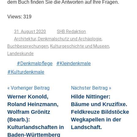
dem Buch finden Sie die Antworten auf Ihre Fragen.
Views: 319
31. August 2020
SHB Redaktion
Architektur, Denkmalschutz und Archäologie
,
Buchbesprechungen
,
Kulturgeschichte und Museen
,
Landeskunde
Denkmalpflege
Kleindenkmale
Kulturdenkmale
Beitragsnavigation
Vorheriger Beitrag
Nächster Beitrag
Werner Konold,
Hilde Nittinger:
Roland Heinzmann,
Bäume und Kruzifixe.
Wolfram Grönitz
Feldkreuze Bildstöcke
(Bearb.):
Wegkapellen in der
Kulturlandschaften in
Landschaft.
Baden-Württemberg